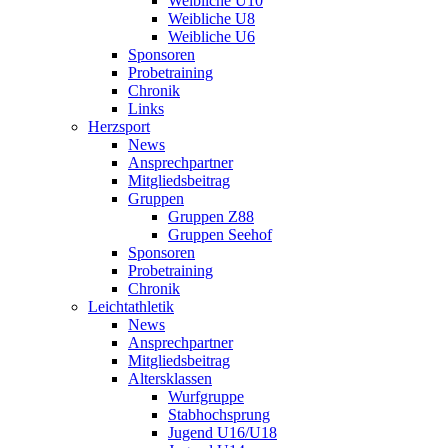
Weibliche U10
Weibliche U8
Weibliche U6
Sponsoren
Probetraining
Chronik
Links
Herzsport
News
Ansprechpartner
Mitgliedsbeitrag
Gruppen
Gruppen Z88
Gruppen Seehof
Sponsoren
Probetraining
Chronik
Leichtathletik
News
Ansprechpartner
Mitgliedsbeitrag
Altersklassen
Wurfgruppe
Stabhochsprung
Jugend U16/U18