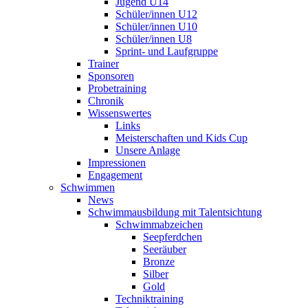
Jugend U14
Schüler/innen U12
Schüler/innen U10
Schüler/innen U8
Sprint- und Laufgruppe
Trainer
Sponsoren
Probetraining
Chronik
Wissenswertes
Links
Meisterschaften und Kids Cup
Unsere Anlage
Impressionen
Engagement
Schwimmen
News
Schwimmausbildung mit Talentsichtung
Schwimmabzeichen
Seepferdchen
Seeräuber
Bronze
Silber
Gold
Techniktraining