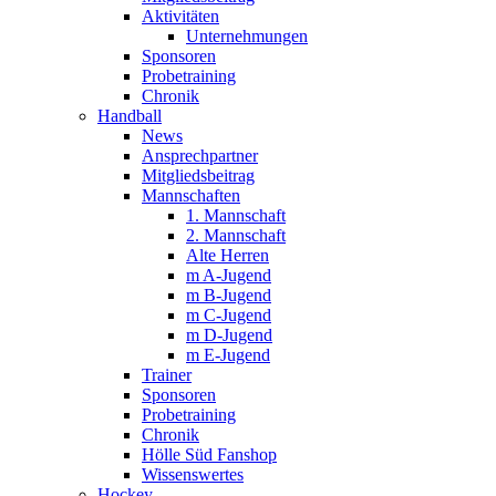
Aktivitäten
Unternehmungen
Sponsoren
Probetraining
Chronik
Handball
News
Ansprechpartner
Mitgliedsbeitrag
Mannschaften
1. Mannschaft
2. Mannschaft
Alte Herren
m A-Jugend
m B-Jugend
m C-Jugend
m D-Jugend
m E-Jugend
Trainer
Sponsoren
Probetraining
Chronik
Hölle Süd Fanshop
Wissenswertes
Hockey