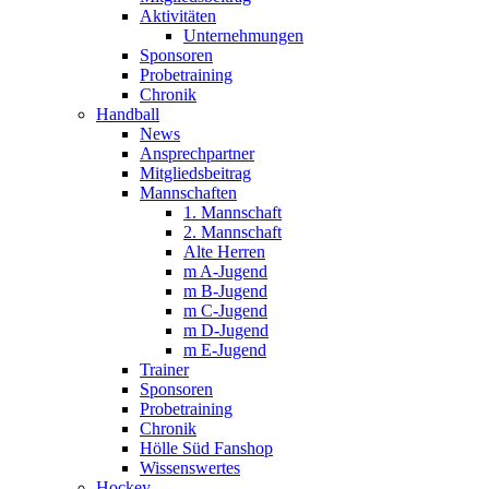
Aktivitäten
Unternehmungen
Sponsoren
Probetraining
Chronik
Handball
News
Ansprechpartner
Mitgliedsbeitrag
Mannschaften
1. Mannschaft
2. Mannschaft
Alte Herren
m A-Jugend
m B-Jugend
m C-Jugend
m D-Jugend
m E-Jugend
Trainer
Sponsoren
Probetraining
Chronik
Hölle Süd Fanshop
Wissenswertes
Hockey