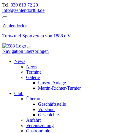
Tel.
030 813 72 29
info@zehlendorf88.de
Zehlendorfer
Turn- und Sportverein
von 1888 e.V.
Navigation überspringen
News
News
Termine
Galerie
Unsere Anlage
Martin-Richter-Turnier
Club
Über uns
Geschäftsstelle
Vorstand
Geschichte
Anfahrt
Vereinszeitung
Gastronomie