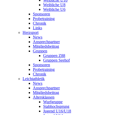
Weibliche U10
Weibliche U8
Weibliche U6
Sponsoren
Probetraining
Chronik
Links
Herzsport
News
Ansprechpartner
Mitgliedsbeitrag
Gruppen
Gruppen Z88
Gruppen Seehof
Sponsoren
Probetraining
Chronik
Leichtathletik
News
Ansprechpartner
Mitgliedsbeitrag
Altersklassen
Wurfgruppe
Stabhochsprung
Jugend U16/U18