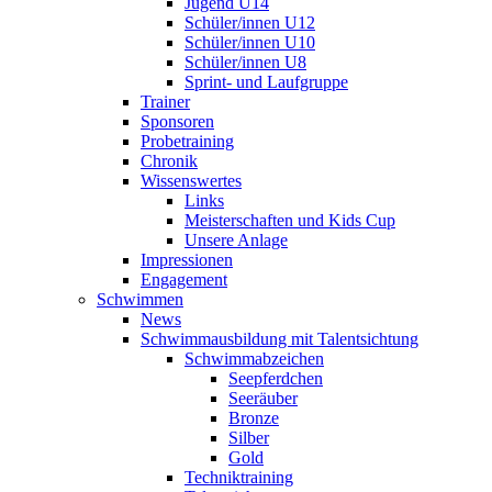
Jugend U14
Schüler/innen U12
Schüler/innen U10
Schüler/innen U8
Sprint- und Laufgruppe
Trainer
Sponsoren
Probetraining
Chronik
Wissenswertes
Links
Meisterschaften und Kids Cup
Unsere Anlage
Impressionen
Engagement
Schwimmen
News
Schwimmausbildung mit Talentsichtung
Schwimmabzeichen
Seepferdchen
Seeräuber
Bronze
Silber
Gold
Techniktraining